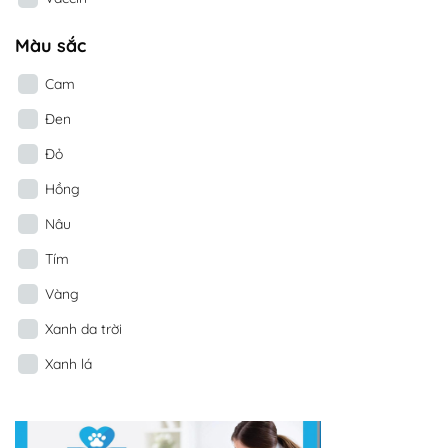
Màu sắc
Cam
Đen
Đỏ
Hồng
Nâu
Tím
Vàng
Xanh da trời
Xanh lá