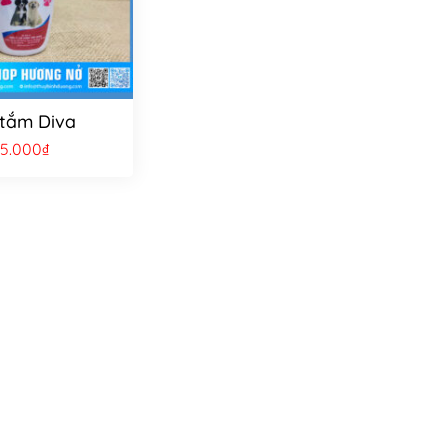
tắm Diva
95.000
₫