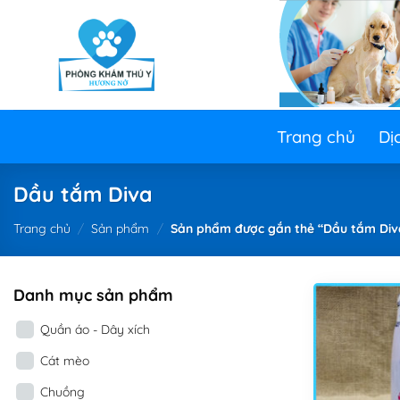
Skip
to
content
Trang chủ
Dị
Dầu tắm Diva
Trang chủ
/
Sản phẩm
/
Sản phẩm được gắn thẻ “Dầu tắm Div
Danh mục sản phẩm
Quần áo - Dây xích
Cát mèo
Chuồng