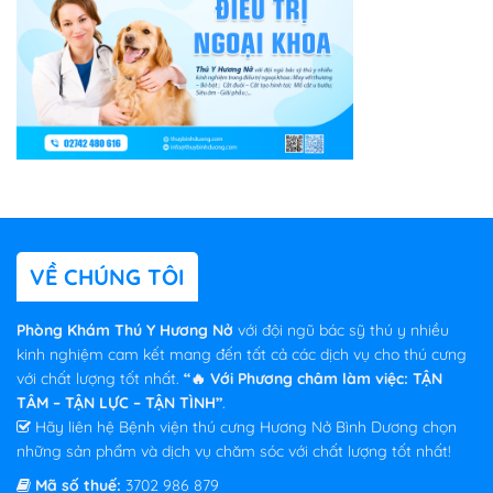
VỀ CHÚNG TÔI
Phòng Khám Thú Y Hương Nở
với đội ngũ bác sỹ thú y nhiều
kinh nghiệm cam kết mang đến tất cả các dịch vụ cho thú cưng
với chất lượng tốt nhất.
“🔥 Với Phương châm làm việc: TẬN
TÂM – TẬN LỰC – TẬN TÌNH”
.
Hãy liên hệ Bệnh viện thú cưng Hương Nở Bình Dương chọn
những sản phẩm và dịch vụ chăm sóc với chất lượng tốt nhất!
Mã số thuế:
3702 986 879