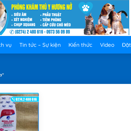
ch vụ
Tin tức – Sự kiện
Kiến thức
Video
Đặt
a”