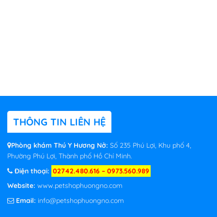
THÔNG TIN LIÊN HỆ
Phòng khám Thú Y Hương Nở:
Số 235 Phú Lợi, Khu phố 4,
Phường Phú Lợi, Thành phố Hồ Chí Minh.
Điện thoại:
02742.480.616 – 0973.560.989
Website:
www.petshophuongno.com
Email:
info@petshophuongno.com