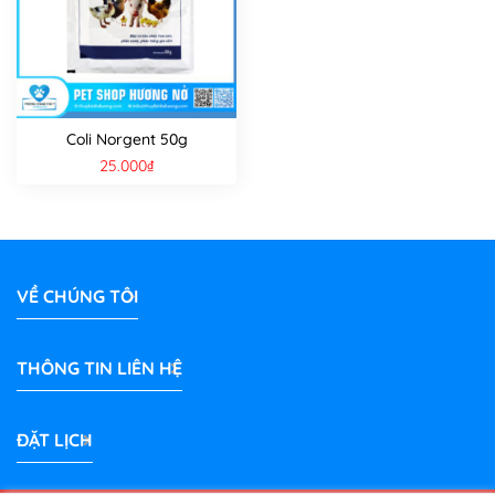
Coli Norgent 50g
25.000
₫
VỀ CHÚNG TÔI
THÔNG TIN LIÊN HỆ
ĐẶT LỊCH