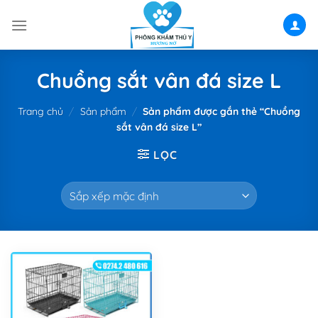
Skip
to
content
Chuồng sắt vân đá size L
Trang chủ
/
Sản phẩm
/
Sản phẩm được gắn thẻ “Chuồng
sắt vân đá size L”
LỌC