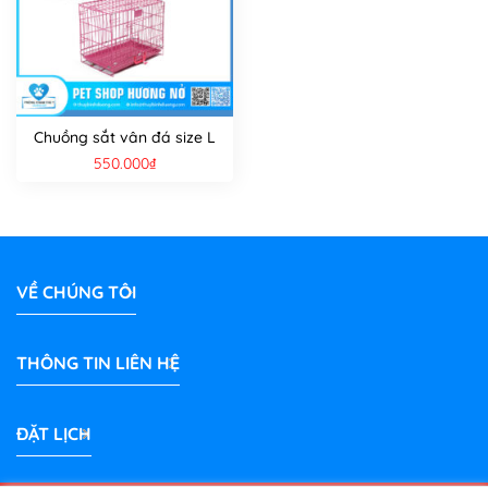
Chuồng sắt vân đá size L
550.000
₫
VỀ CHÚNG TÔI
THÔNG TIN LIÊN HỆ
ĐẶT LỊCH