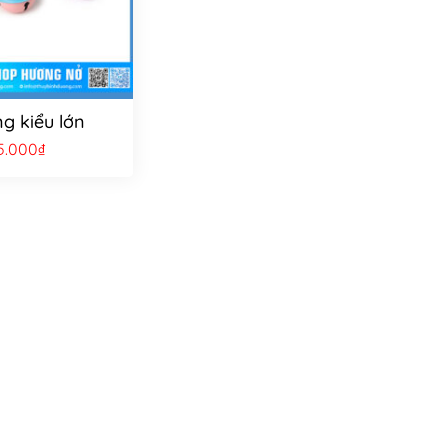
g kiểu lớn
5.000
₫