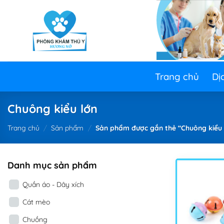
Skip
to
content
Trang chủ
Dị
Chuông kiểu lớn
Trang chủ
/
Sản phẩm
/
Sản phẩm được gắn thẻ “Chuông kiểu 
Danh mục sản phẩm
Quần áo - Dây xích
Cát mèo
Chuồng