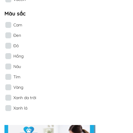
Màu sắc
Cam
Đen
Đỏ
Hồng
Nâu
Tím
Vàng
Xanh da trời
Xanh lá