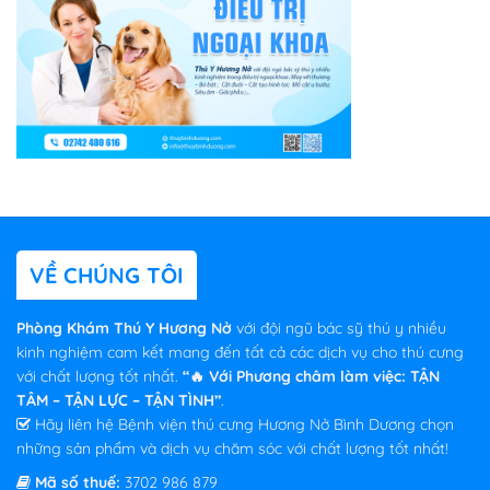
VỀ CHÚNG TÔI
Phòng Khám Thú Y Hương Nở
với đội ngũ bác sỹ thú y nhiều
kinh nghiệm cam kết mang đến tất cả các dịch vụ cho thú cưng
với chất lượng tốt nhất.
“🔥 Với Phương châm làm việc: TẬN
TÂM – TẬN LỰC – TẬN TÌNH”
.
Hãy liên hệ Bệnh viện thú cưng Hương Nở Bình Dương chọn
những sản phẩm và dịch vụ chăm sóc với chất lượng tốt nhất!
Mã số thuế:
3702 986 879