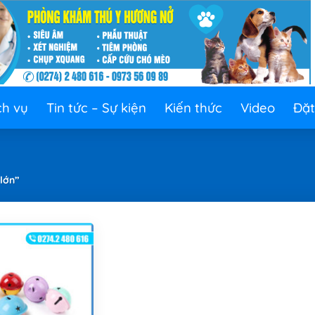
ch vụ
Tin tức – Sự kiện
Kiến thức
Video
Đặt
lớn”