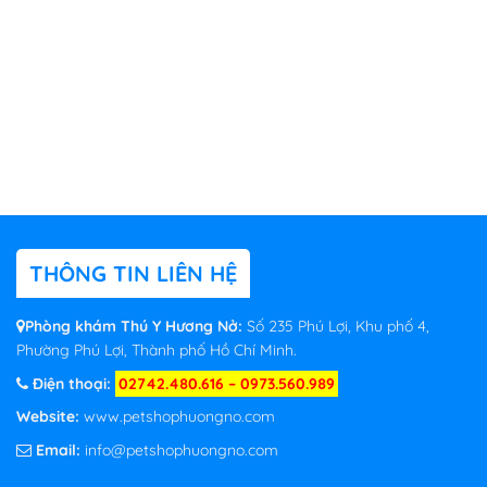
THÔNG TIN LIÊN HỆ
Phòng khám Thú Y Hương Nở:
Số 235 Phú Lợi, Khu phố 4,
Phường Phú Lợi, Thành phố Hồ Chí Minh.
Điện thoại:
02742.480.616 – 0973.560.989
Website:
www.petshophuongno.com
Email:
info@petshophuongno.com