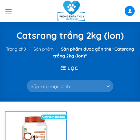
Skip
to
content
Catsrang trắng 2kg (lon)
Trang chủ
/
Sản phẩm
/
Sản phẩm được gắn thẻ “Catsrang
trắng 2kg (lon)”
LỌC