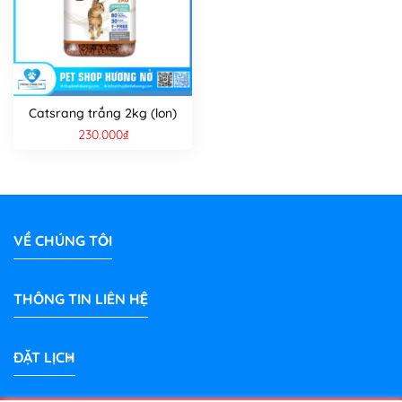
Catsrang trắng 2kg (lon)
230.000
₫
VỀ CHÚNG TÔI
THÔNG TIN LIÊN HỆ
ĐẶT LỊCH