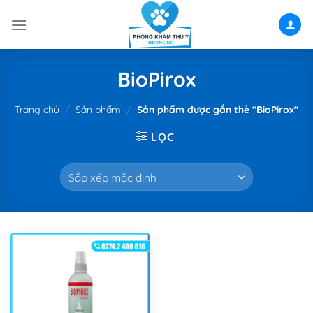
Skip
to
content
BioPirox
Trang chủ
/
Sản phẩm
/
Sản phẩm được gắn thẻ “BioPirox”
LỌC