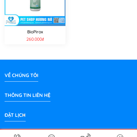
BioPirox
260.000
₫
VỀ CHÚNG TÔI
THÔNG TIN LIÊN HỆ
ĐẶT LỊCH
Bản quyền 2026 © Phòng Khám Thú Y Hương Nở Bình Dương |