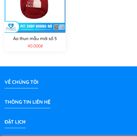
Áo thun mẫu mới số 5
40.000
₫
VỀ CHÚNG TÔI
THÔNG TIN LIÊN HỆ
ĐẶT LỊCH