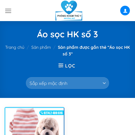
Skip
to
content
Áo sọc HK số 3
Trang chủ
/
Sản phẩm
/
Sản phẩm được gắn thẻ “Áo sọc HK
số 3”
LỌC