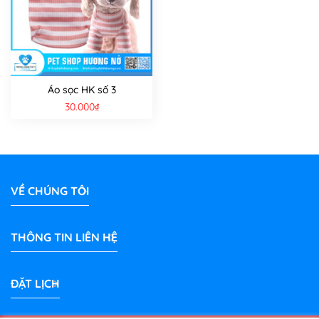
Áo sọc HK số 3
30.000
₫
VỀ CHÚNG TÔI
THÔNG TIN LIÊN HỆ
ĐẶT LỊCH