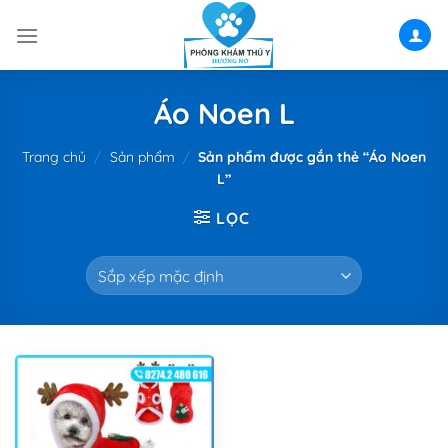
Skip
to
content
Áo Noen L
Trang chủ
/
Sản phẩm
/
Sản phẩm được gắn thẻ “Áo Noen
L”
LỌC