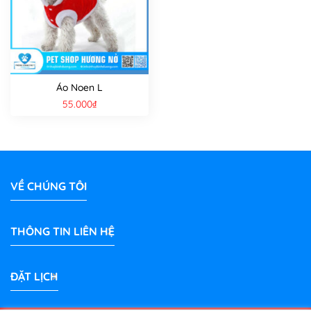
Áo Noen L
55.000
₫
VỀ CHÚNG TÔI
THÔNG TIN LIÊN HỆ
ĐẶT LỊCH