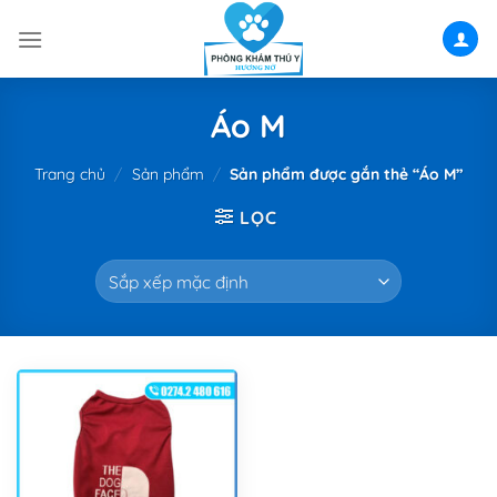
Skip
to
content
Áo M
Trang chủ
/
Sản phẩm
/
Sản phẩm được gắn thẻ “Áo M”
LỌC