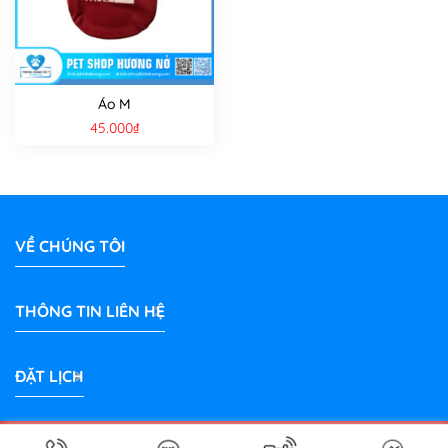
Áo M
45.000
₫
VỀ CHÚNG TÔI
THÔNG TIN LIÊN HỆ
ĐẶT LỊCH
Bản quyền 2026 © Phòng Khám Thú Y Hương Nở Bình Dương |