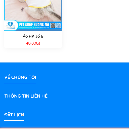
Áo HK số 6
40.000
₫
VỀ CHÚNG TÔI
THÔNG TIN LIÊN HỆ
ĐẶT LỊCH