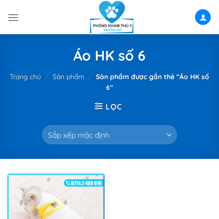
Skip
to
content
Áo HK số 6
Trang chủ
/
Sản phẩm
/
Sản phẩm được gắn thẻ “Áo HK số
6”
LỌC