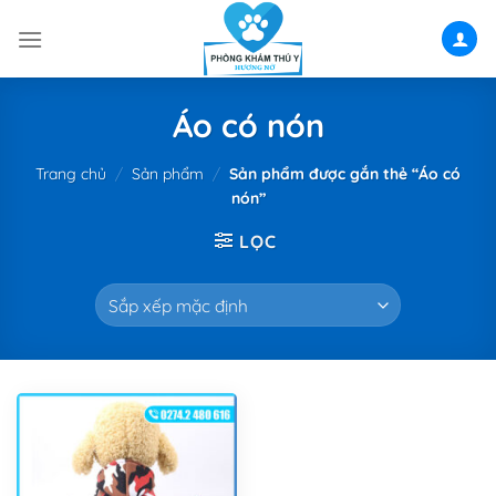
Skip
to
content
Áo có nón
Trang chủ
/
Sản phẩm
/
Sản phẩm được gắn thẻ “Áo có
nón”
LỌC