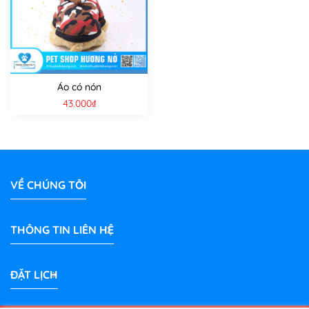
Áo có nón
43.000
₫
VỀ CHÚNG TÔI
THÔNG TIN LIÊN HỆ
ĐẶT LỊCH