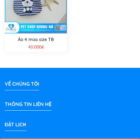
Áo 4 mùa size TB
40.000
₫
VỀ CHÚNG TÔI
THÔNG TIN LIÊN HỆ
ĐẶT LỊCH