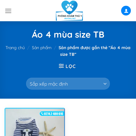
Skip
to
content
Áo 4 mùa size TB
Trang chủ
/
Sản phẩm
/
Sản phẩm được gắn thẻ “Áo 4 mùa
size TB”
LỌC