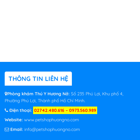
THÔNG TIN LIÊN HỆ
Phòng khám Thú Y Hương Nở:
Số 235 Phú Lợi, Khu phố 4,
Phường Phú Lợi, Thành phố Hồ Chí Minh.
Điện thoại:
02742.480.616 – 0973.560.989
Website:
www.petshophuongno.com
Email:
info@petshophuongno.com