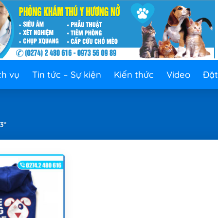
ch vụ
Tin tức – Sự kiện
Kiến thức
Video
Đặt
3”