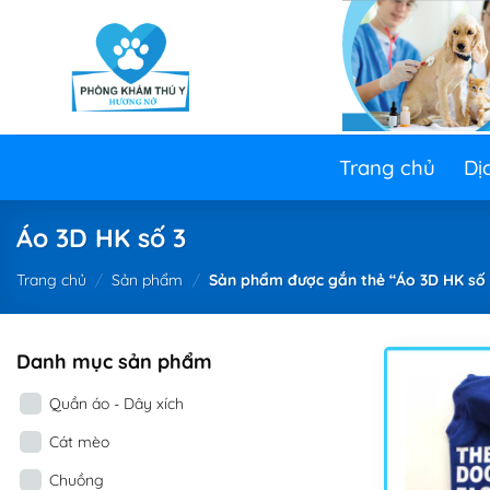
Skip
to
content
Trang chủ
Dị
Áo 3D HK số 3
Trang chủ
/
Sản phẩm
/
Sản phẩm được gắn thẻ “Áo 3D HK số 
Danh mục sản phẩm
Quần áo - Dây xích
Cát mèo
Chuồng