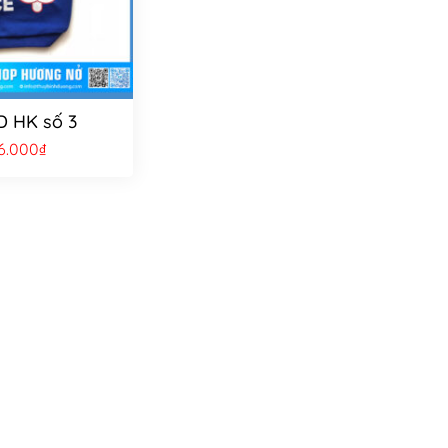
D HK số 3
6.000
₫