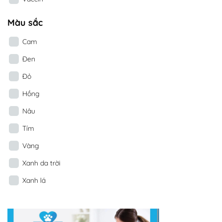
Màu sắc
Cam
Đen
Đỏ
Hồng
Nâu
Tím
Vàng
Xanh da trời
Xanh lá