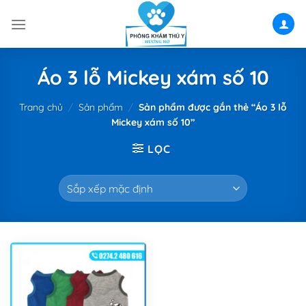
Skip
to
content
Áo 3 lỗ Mickey xám số 10
Trang chủ
/
Sản phẩm
/
Sản phẩm được gắn thẻ “Áo 3 lỗ
Mickey xám số 10”
LỌC