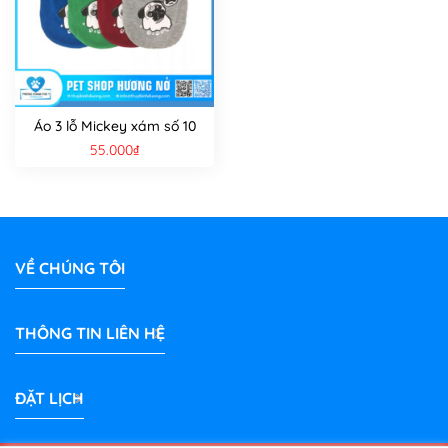
Áo 3 lỗ Mickey xám số 10
55.000
₫
VỀ CHÚNG TÔI
THÔNG TIN LIÊN HỆ
ĐẶT LỊCH