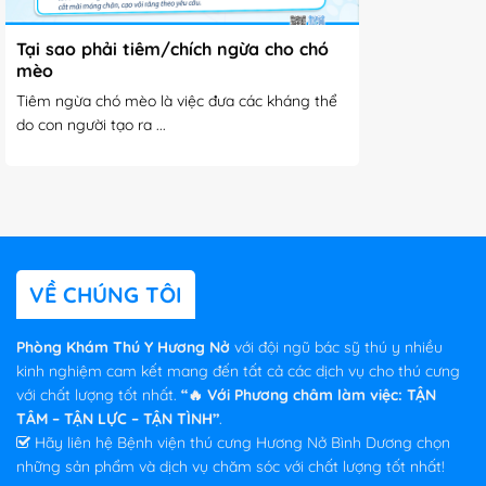
Tại sao phải tiêm/chích ngừa cho chó
mèo
Tiêm ngừa chó mèo là việc đưa các kháng thể
do con người tạo ra ...
VỀ CHÚNG TÔI
Phòng Khám Thú Y Hương Nở
với đội ngũ bác sỹ thú y nhiều
kinh nghiệm cam kết mang đến tất cả các dịch vụ cho thú cưng
với chất lượng tốt nhất.
“🔥 Với Phương châm làm việc: TẬN
TÂM – TẬN LỰC – TẬN TÌNH”
.
Hãy liên hệ Bệnh viện thú cưng Hương Nở Bình Dương chọn
những sản phẩm và dịch vụ chăm sóc với chất lượng tốt nhất!