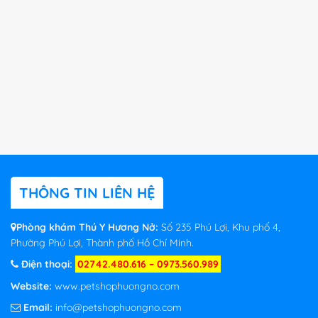
THÔNG TIN LIÊN HỆ
Phòng khám Thú Y Hương Nở:
Số 235 Phú Lợi, Khu phố 4,
Phường Phú Lợi, Thành phố Hồ Chí Minh.
Điện thoại:
02742.480.616 – 0973.560.989
Website:
www.petshophuongno.com
Email:
info@petshophuongno.com