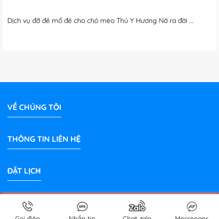
Dịch vụ đỡ đẻ mổ đẻ cho chó mèo Thú Y Hương Nở ra đời ...
VỀ CHÚNG TÔI
THÔNG TIN LIÊN HỆ
ĐẶT LỊCH
Bản quyền 2026 © Phòng Khám Thú Y Hương Nở Bình Dương |
PetShop
thuybinhduong.com
Gọi điện
Nhắn tin
Chat zalo
Messenger